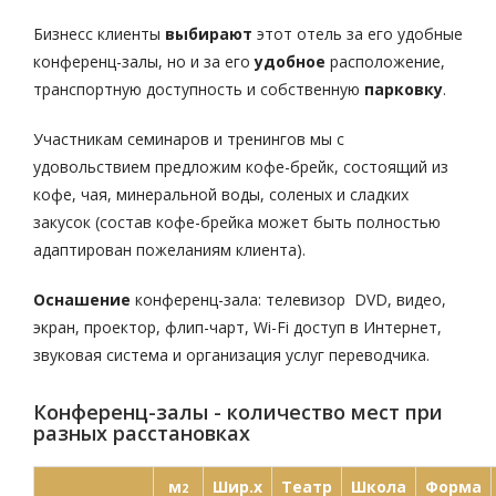
Бизнесс клиенты
выбирают
этот отель за его удобные
конференц-залы, но и за его
удобное
расположение,
транспортную доступность и собственную
парковк
у
.
Участникам семинаров и тренингов мы с
удовольствием предложим кофе-брейк, состоящий из
кофе, чая, минеральной воды, соленых и сладких
закусок (состав кофе-брейка может быть полностью
адаптирован пожеланиям клиента).
Оснашение
конференц-зала: телевизор DVD, видео,
экран, проектор, флип-чарт, Wi-Fi доступ в Интернет,
звуковая система и организация услуг переводчика.
Конференц-залы - количество мест при
разных расстановках
м
Шир.х
Театр
Школа
Форма
2