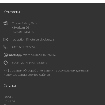
Контакты
Отель Selsky Dvur
K Horkam 56
102 00 Прага 10
reception
@
hotelselskydvur.cz
+420 607 097 662
wa.me/00420607097662
50°3'1.20"N,14°31'35.86"E
Информация об обработке ваших персональных данных и
использовании cookies-файлов
Ccылки
Отель
Номера