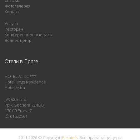
Отзывы
Фотогалерея
Контакт
Услуги
Ресторан
Конференционные залы
Велнес центр
Отели в Праге
HOTEL ATTIC ***
Hotel Kings Residence
Hotel Astra
JVVS85 s.r.o.
Pplk. Sochora 724/30,
170 00 Praha 7
IČ: 01622501
2011-2026 © Copyright
JE-Hotels
. Все права защищены