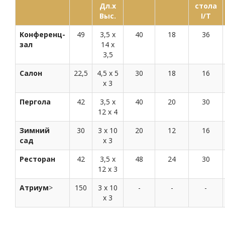
Дл.х
стола
Выс.
I/T
Kонференц-
49
3,5 x
40
18
36
зал
14 x
3,5
Салон
22,5
4,5 x 5
30
18
16
x 3
Пергола
42
3,5 x
40
20
30
12 x 4
Зимний
30
3 x 10
20
12
16
сад
x 3
Ресторан
42
3,5 x
48
24
30
12 x 3
Атриум
>
150
3 x 10
-
-
-
x 3