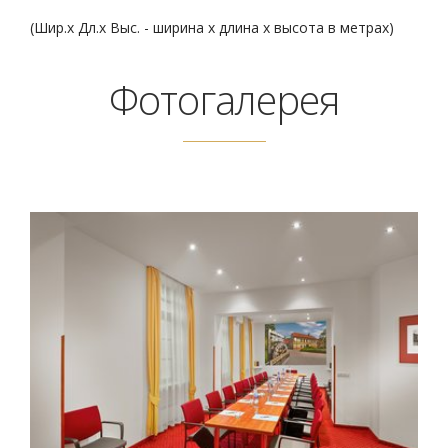
(Шир.х Дл.х Выс. - ширина x длина x высота в метрах)
Фотогалерея