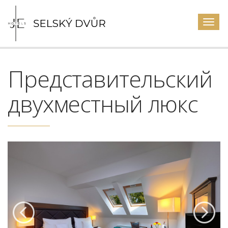
Togg
navig
Представительский
двухместный люкс
Previous
Next