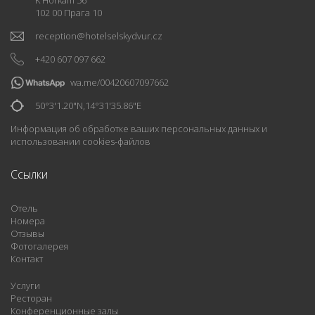
102 00 Прага 10
reception
@
hotelselskydvur.cz
+420 607 097 662
wa.me/00420607097662
50°3'1.20"N,14°31'35.86"E
Информация об обработке ваших персональных данных и
использовании cookies-файлов
Ccылки
Отель
Номера
Отзывы
Фотогалерея
Контакт
Услуги
Ресторан
Конференционные залы