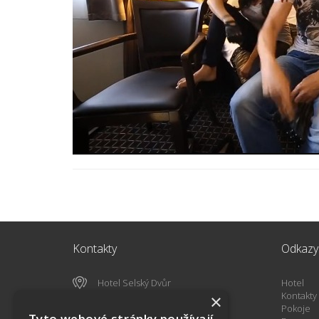
Kontakty
Odkazy
Hotel Selský Dvůr
Hotel
K Horkám 56
Kontakty
×
102 00 Praha 10
Pokoje
Tyto webové stránky používají