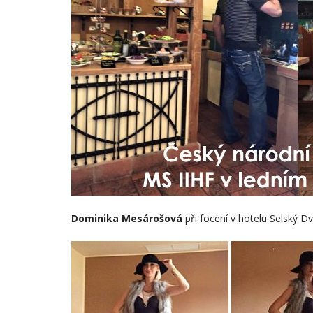
Dominika Mesárošová
při focení v hotelu Selský D