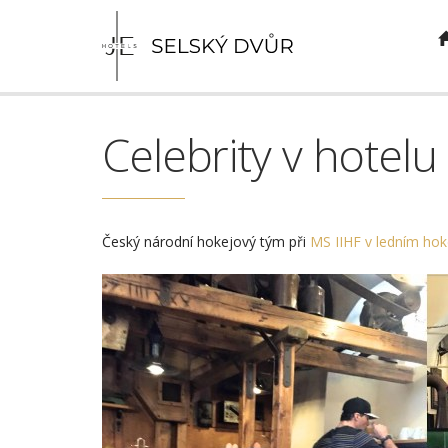
Celebrity v hotelu
Český národní hokejový tým při
MS IIHF v ledním hok