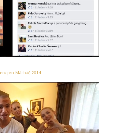
seru pro Mácháč 2014